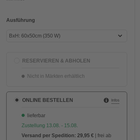
Ausführung
BxH: 60x50cm (350 W)
BxH: 60x50cm (350 W)
BxH: 90x50cm (450 W)
RESERVIEREN & ABHOLEN
BxH: 100x60cm (600 W)
Nicht in Märkten erhältlich
BxH: 100x60cm (800 W)
BxH: 120x60cm (1000 W)
ONLINE BESTELLEN
Infos
BxH: 120x60cm (1200 W)
lieferbar
Zustellung 13.08. - 15.08.
Versand per Spedition: 29,95 €
| frei ab