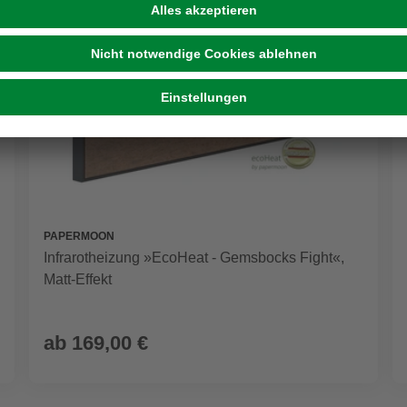
PAPERMOON
Infrarotheizung »EcoHeat - Gemsbocks Fight«,
Matt-Effekt
ab
169,00 €