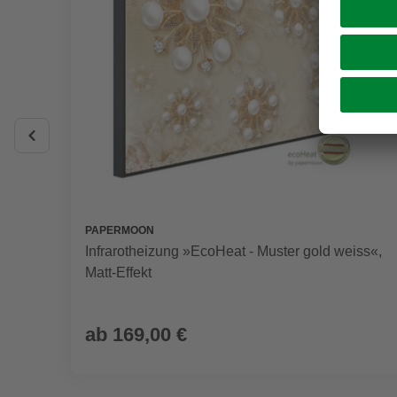
PAPERMOON
Infrarotheizung »EcoHeat - Muster gold weiss«,
Matt-Effekt
ab
169,00 €