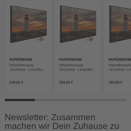
PAPERMOON
PAPERMOON
PAPERMOO
Infrarotheizung
Infrarotheizung
Infrarotheizun
»EcoHeat - Leuchtturm
»EcoHeat - Leuchtturm
»EcoHeat - L
Peggy Cove
Peggy Cove
Peggy Cove
Sonnenuntergang«,
Sonnenuntergang«,
Sonnenunter
249,00 €
209,00 €
169,00 €
Matt-Effekt
Matt-Effekt
Matt-Effekt
Newsletter: Zusammen
machen wir Dein Zuhause zu