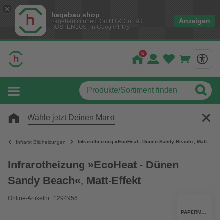
hagebau shop
Anzeigen
hagebau connect GmbH & Co. KG
KOSTENLOS- In Google Play
Wähle jetzt Deinen Markt
Infrarotheizung »EcoHeat - Dünen Sandy Beach«, Matt-Effek
Infrarot Bildheizungen
Infrarotheizung »EcoHeat - Dünen
Sandy Beach«, Matt-Effekt
Online-Artikelnr.: 1294956
PAPERMOON