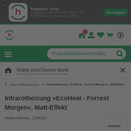
hagebau shop
Anzeigen
hagebau connect GmbH & Co. KG
KOSTENLOS- In Google Play
Wähle jetzt Deinen Markt
Infrarotheizung »EcoHeat - Forrest Morgen«, Matt-Effekt
Infrarot Bildheizungen
Infrarotheizung »EcoHeat - Forrest
Morgen«, Matt-Effekt
Online-Artikelnr.: 1298023
PAPERMOON