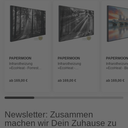
PAPERMOON
PAPERMOON
PAPERMOO
Infrarotheizung
Infrarotheizung
Infrarotheizun
»EcoHeat - Forrest
»EcoHeat -
»EcoHeat - B
Morgen in
Waldlichtung«, Matt-
London«, Matt
schwarz+weiss«, Matt-
Effekt
ab
169,00 €
ab
169,00 €
ab
169,00 €
Effekt
Newsletter: Zusammen
machen wir Dein Zuhause zu