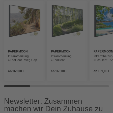
PAPERMOON
PAPERMOON
PAPERMOO
Infrarotheizung
Infrarotheizung
Infrarotheizun
»EcoHeat - Weg Cap
»EcoHeat -
»EcoHeat - S
Cap Martin«, Matt-
Birkenwanderweg«,
Palm Beach«, 
Effekt
Matt-Effekt
Effekt
ab
169,00 €
ab
169,00 €
ab
169,00 €
Newsletter: Zusammen
machen wir Dein Zuhause zu