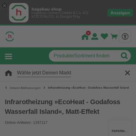
hagebau shop
Anzeigen
hagebau connect GmbH & Co. KG
KOSTENLOS- In Google Play
Wähle jetzt Deinen Markt
Infrarotheizung »EcoHeat - Godafoss Wasserfall Island«, Ma
Infrarot Bildheizungen
Infrarotheizung »EcoHeat - Godafoss
Wasserfall Island«, Matt-Effekt
Online-Artikelnr.: 1297117
PAPERMOON