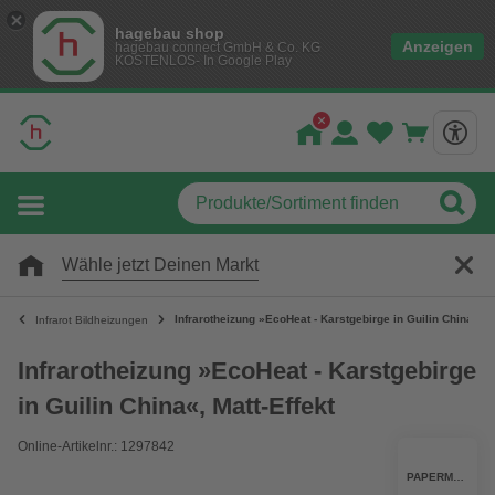
hagebau shop
Anzeigen
hagebau connect GmbH & Co. KG
KOSTENLOS- In Google Play
Wähle jetzt Deinen Markt
Infrarotheizung »EcoHeat - Karstgebirge in Guilin China«, Ma
Infrarot Bildheizungen
Infrarotheizung »EcoHeat - Karstgebirge
in Guilin China«, Matt-Effekt
Online-Artikelnr.: 1297842
PAPERMOON