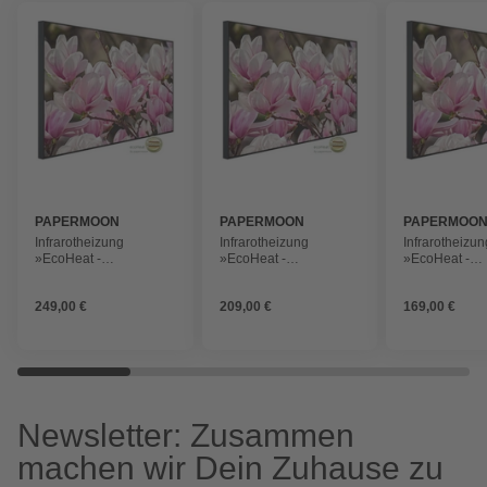
PAPERMOON
PAPERMOON
PAPERMOO
Infrarotheizung
Infrarotheizung
Infrarotheizun
»EcoHeat -
»EcoHeat -
»EcoHeat -
Magnolienblumen«,
Magnolienblumen«,
Magnolienbl
Matt-Effekt
Matt-Effekt
Matt-Effekt
249,00 €
209,00 €
169,00 €
Newsletter: Zusammen
machen wir Dein Zuhause zu