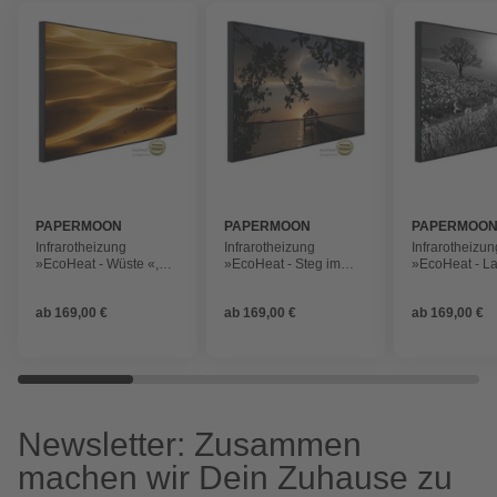
PAPERMOON
PAPERMOON
PAPERMOO
Infrarotheizung
Infrarotheizung
Infrarotheizun
»EcoHeat - Wüste «,
»EcoHeat - Steg im
»EcoHeat - La
Matt-Effekt
Wasser«, Matt-Effekt
Schwarz + We
Matt-Effekt
ab
169,00 €
ab
169,00 €
ab
169,00 €
Newsletter: Zusammen
machen wir Dein Zuhause zu