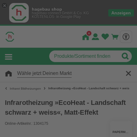
hagebau shop
Anzeigen
hagebau connect GmbH & Co. KG
KOSTENLOS- In Google Play
Wähle jetzt Deinen Markt
Infrarotheizung »EcoHeat - Landschaft schwarz + weiss«, Ma
Infrarot Bildheizungen
Infrarotheizung »EcoHeat - Landschaft
schwarz + weiss«, Matt-Effekt
Online-Artikelnr.: 1304175
PAPERMOON