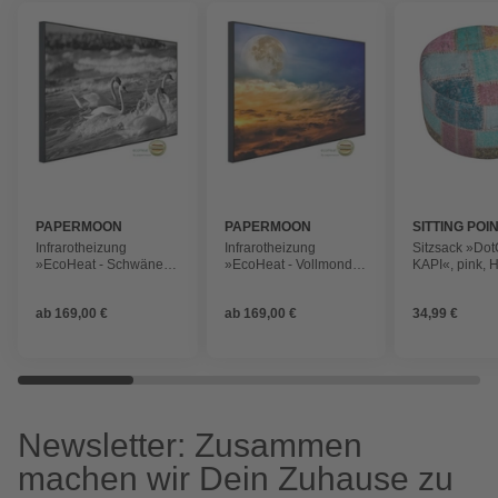
PAPERMOON
PAPERMOON
SITTING POI
Infrarotheizung
Infrarotheizung
Sitzsack »Do
»EcoHeat - Schwäne
»EcoHeat - Vollmond
KAPI«, pink, 
Schwarz + Weiss«,
und Wolken«, Matt-
cm
Matt-Effekt
Effekt
ab
169,00 €
ab
169,00 €
34,99 €
Newsletter: Zusammen
machen wir Dein Zuhause zu