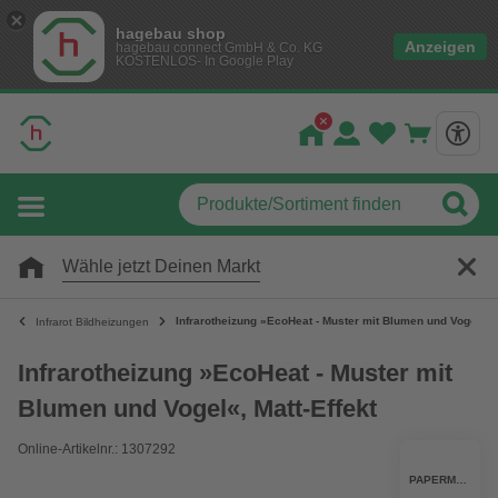
hagebau shop
Anzeigen
hagebau connect GmbH & Co. KG
KOSTENLOS- In Google Play
Wähle jetzt Deinen Markt
Infrarotheizung »EcoHeat - Muster mit Blumen und Vogel«, M
Infrarot Bildheizungen
Infrarotheizung »EcoHeat - Muster mit
Blumen und Vogel«, Matt-Effekt
Online-Artikelnr.: 1307292
PAPERMOON