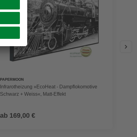
PAPERMOON
PAPER
Infrarotheizung »EcoHeat - Dampflokomotive
Infrar
Schwarz + Weiss«, Matt-Effekt
Weiss«
ab
169,00 €
ab
1