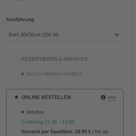
Ausführung
BxH: 60x50cm (350 W)
BxH: 60x50cm (350 W)
BxH: 90x50cm (450 W)
RESERVIEREN & ABHOLEN
BxH: 100x60cm (600 W)
Nicht in Märkten erhältlich
BxH: 100x60cm (800 W)
BxH: 120x60cm (1000 W)
ONLINE BESTELLEN
Infos
BxH: 120x60cm (1200 W)
lieferbar
Zustellung 11.08. - 13.08.
Versand per Spedition: 29,95 €
| frei ab