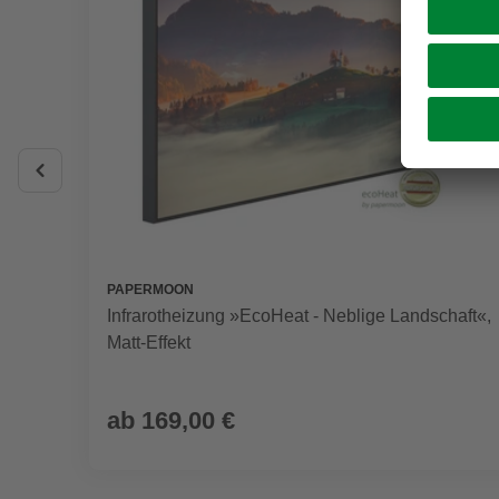
PAPERMOON
Infrarotheizung »EcoHeat - Neblige Landschaft«,
Matt-Effekt
ab
169,00 €