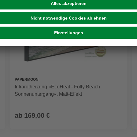
PAPERMOON
Infrarotheizung »EcoHeat - Folly Beach
Sonnenuntergang«, Matt-Effekt
ab
169,00 €