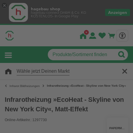
hagebau shop
Anzeigen
hagebau connect GmbH & Co. KG
KOSTENLOS- In Google Play
Wähle jetzt Deinen Markt
Infrarotheizung »EcoHeat - Skyline von New York City«, Matt
Infrarot Bildheizungen
Infrarotheizung »EcoHeat - Skyline von
New York City«, Matt-Effekt
Online-Artikelnr.: 1297730
PAPERMOON