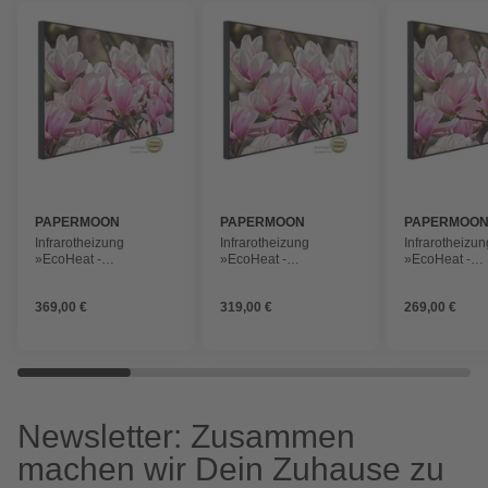
PAPERMOON
PAPERMOON
PAPERMOO
Infrarotheizung
Infrarotheizung
Infrarotheizun
»EcoHeat -
»EcoHeat -
»EcoHeat -
Magnolienblumen«,
Magnolienblumen«,
Magnolienbl
Matt-Effekt
Matt-Effekt
Matt-Effekt
369,00 €
319,00 €
269,00 €
Newsletter: Zusammen
machen wir Dein Zuhause zu