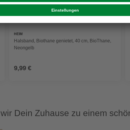
HEIM
Halsband, Biothane genietet, 40 cm, BioThane,
Neongelb
9,99 €
ir Dein Zuhause zu einem schön