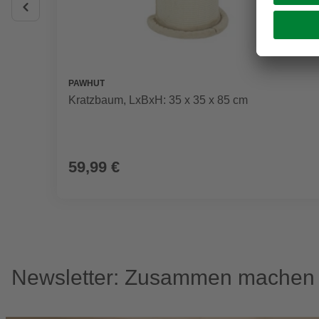
PAWHUT
Kratzbaum, LxBxH: 35 x 35 x 85 cm
59,99 €
Newsletter: Zusammen machen w