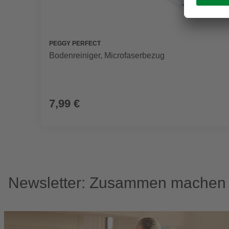
PEGGY PERFECT
Bodenreiniger, Microfaserbezug
7,99 €
Newsletter: Zusammen machen w