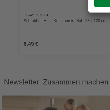
PEGGY PERFECT
Schrubber, Holz, Kunstborste, BxL: 23 x 120 cm
6,49 €
Newsletter: Zusammen machen w