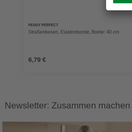
PEGGY PERFECT
Straßenbesen, Elastonborste, Breite: 40 cm
6,79 €
Newsletter: Zusammen machen w