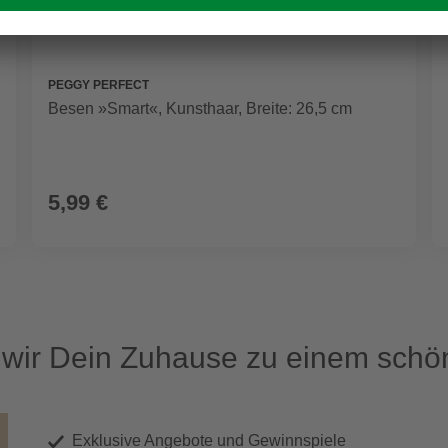
PEGGY PERFECT
Besen »Smart«, Kunsthaar, Breite: 26,5 cm
5,99 €
ir Dein Zuhause zu einem schön
Exklusive Angebote und Gewinnspiele