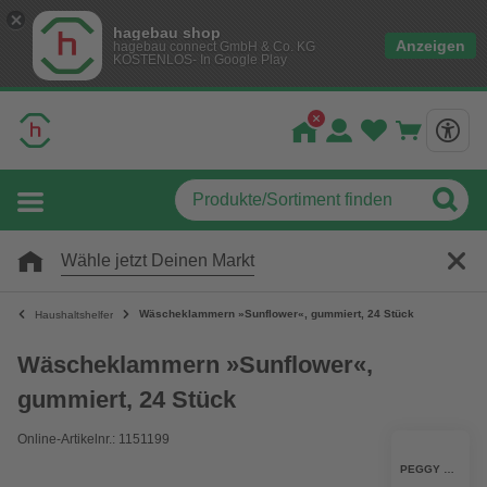
hagebau shop
Anzeigen
hagebau connect GmbH & Co. KG
KOSTENLOS- In Google Play
Wähle jetzt Deinen Markt
Wäscheklammern »Sunflower«, gummiert, 24 Stück
Haushaltshelfer
Wäscheklammern »Sunflower«,
gummiert, 24 Stück
Online-Artikelnr.: 1151199
PEGGY PERFECT