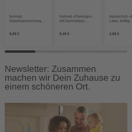
Kehrset,
Kehrset »Flamingo«,
Handschuh »E
Naturhaarmischung,
mit Gummilippe,
Latex, kräftig,
Breite: 22 cm
Naturhaarmischung,
Baumwollfutter,
Breite: 22 cm
groß, 10 Stüc
8,99 €
8,49 €
2,99 €
Newsletter: Zusammen
machen wir Dein Zuhause zu
einem schöneren Ort.