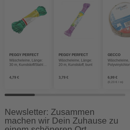
PEGGY PERFECT
PEGGY PERFECT
GECCO
Wäscheleine, Länge:
Wäscheleine, Länge:
Wäscheleine,
30 m, Kunststoff/Stahl,
20 m, Kunststoff, bunt
Polyvinylchlo
bunt
4,79 €
3,79 €
6,99 €
(0,23 € / m)
Newsletter: Zusammen
machen wir Dein Zuhause zu
einem schöneren Ort.