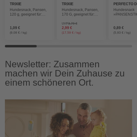
TRIXIE
TRIXIE
PERFECTO 
Hundesnack, Pansen,
Hundesnack, Pansen,
Hundesnack
120 g, geeignet für:
170 G, geeignet für:
»PANSENSTI
Hunde
Hunde
150 g, Panse
UVP
3,79 €
1,09 €
2,99 €
0,89 €
(9,08 € / kg)
(17,59 € / kg)
(5,93 € / kg)
Newsletter: Zusammen
machen wir Dein Zuhause zu
einem schöneren Ort.