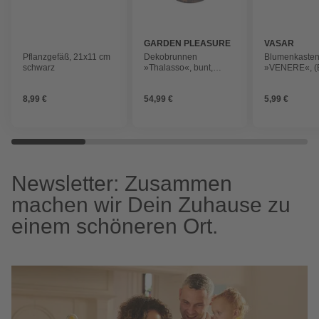
GARDEN PLEASURE
VASAR
Pflanzgefäß, 21x11 cm
Dekobrunnen
Blumenkaste
schwarz
»Thalasso«, bunt,
»VENERE«, (
Kunststoff
40 x 17 x 20c
8,99 €
54,99 €
5,99 €
Newsletter: Zusammen
machen wir Dein Zuhause zu
einem schöneren Ort.