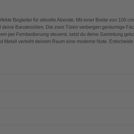
e Begleiter für stilvolle Abende. Mit einer Breite von 100 c
all deine Barutensilien. Die zwei Türen verbergen geräumige Fäch
quem per Fernbedienung steuerst, setzt du deine Sammlung gek
nd Metall verleiht deinem Raum eine moderne Note. Entscheid