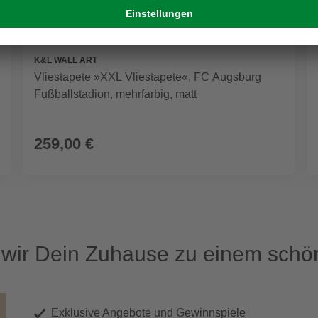
K&L WALL ART
Vliestapete »XXL Vliestapete«, FC Augsburg
Fußballstadion, mehrfarbig, matt
259,00 €
ir Dein Zuhause zu einem schön
Exklusive Angebote und Gewinnspiele