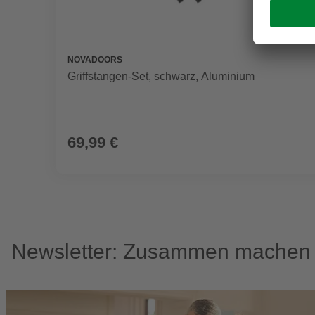
NOVADOORS
Griffstangen-Set, schwarz, Aluminium
69,99 €
Newsletter: Zusammen machen w