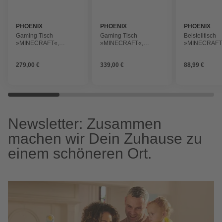
PHOENIX
PHOENIX
PHOENIX
Gaming Tisch
Gaming Tisch
Beistelltisch
»MINECRAFT«,
»MINECRAFT«,
»MINECRAFT
rechteckig, mit
rechteckig, mit
rechteckig, Bx
abgerundeten Ecken,
abgerundeten Ecken,
60 x 29 cm
279,00 €
339,00 €
88,99 €
BxHxT: 120 x 74 x 60
BxHxT: 120 x 89,5 x 60
cm
cm
Newsletter: Zusammen
machen wir Dein Zuhause zu
einem schöneren Ort.