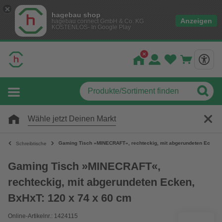
hagebau shop
Anzeigen
hagebau connect GmbH & Co. KG
KOSTENLOS- In Google Play
Wähle jetzt Deinen Markt
Gaming Tisch »MINECRAFT«, rechteckig, mit abgerundeten Ecken, 
Schreibtische
Gaming Tisch »MINECRAFT«,
rechteckig, mit abgerundeten Ecken,
BxHxT: 120 x 74 x 60 cm
Online-Artikelnr.: 1424115