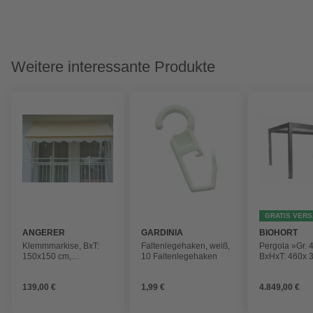
Weitere interessante Produkte
GRATIS VER
ANGERER
GARDINIA
BIOHORT
FREIZEITMÖBEL
Klemmmarkise, BxT:
Faltenlegehaken, weiß,
Pergola »Gr. 4
150x150 cm,
10 Faltenlegehaken
BxHxT: 460x 
grau/weiss/gelb
cm, quarzgrau
gestreift
metallic/weiss
139,00 €
1,99 €
4.849,00 €