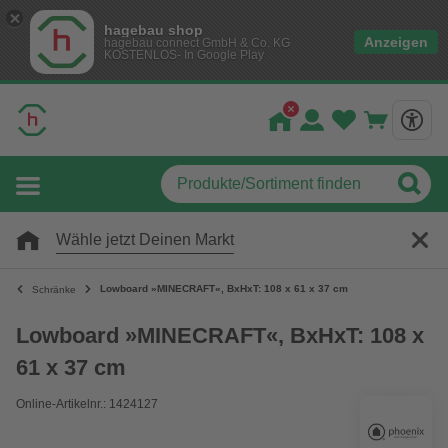
hagebau shop
Anzeigen
hagebau connect GmbH & Co. KG
KOSTENLOS- In Google Play
Wähle jetzt Deinen Markt
Lowboard »MINECRAFT«, BxHxT: 108 x 61 x 37 cm
Schränke
Lowboard »MINECRAFT«, BxHxT: 108 x
61 x 37 cm
Online-Artikelnr.: 1424127