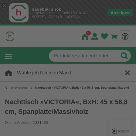
hagebau shop
Anzeigen
hagebau connect GmbH & Co. KG
KOSTENLOS- In Google Play
Wähle jetzt Deinen Markt
Nachttisch »VICTORIA«, BxH: 45 x 56,8 cm, Spanplatte/Massivholz
Beistelltische
Nachttisch »VICTORIA«, BxH: 45 x 56,8
cm, Spanplatte/Massivholz
Online-Artikelnr.: 1281563