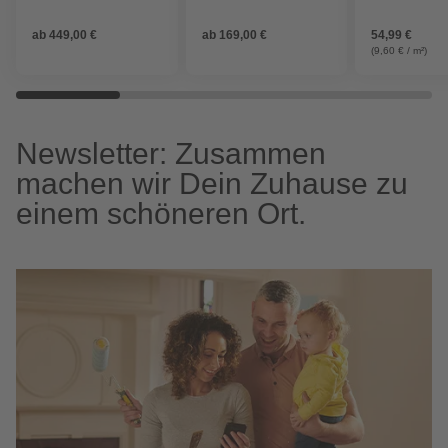
Nackenstütze
Chinesischer Drache«,
blau/grau
Matt-Effekt
ab
449,00 €
ab
169,00 €
54,99 €
(9,60 € / m²)
Newsletter: Zusammen
machen wir Dein Zuhause zu
einem schöneren Ort.