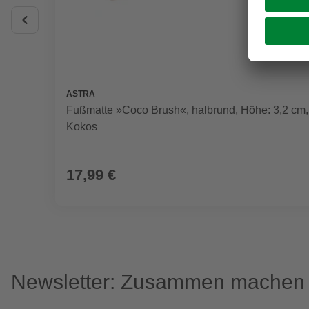
ASTRA
Fußmatte »Coco Brush«, halbrund, Höhe: 3,2 cm,
Kokos
17,99 €
Newsletter: Zusammen machen w