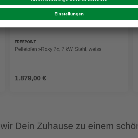
FREEPOINT
Pelletofen »Roxy 7«, 7 kW, Stahl, weiss
1.879,00 €
ir Dein Zuhause zu einem schön