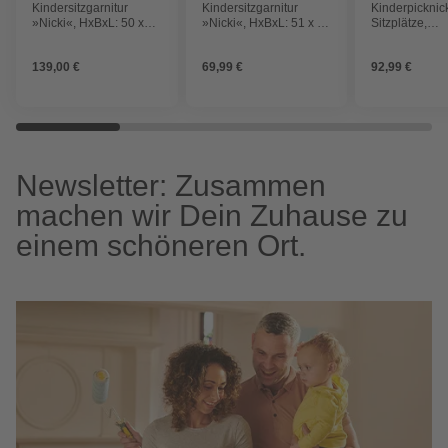
Kindersitzgarnitur
Kindersitzgarnitur
Kinderpicknick
»Nicki«, HxBxL: 50 x
»Nicki«, HxBxL: 51 x 88
Sitzplätze,
162 x 162 cm,
x 89 cm, Nadelholz
Holz/Hemlock
Nadelholz
139,00 €
69,99 €
92,99 €
Newsletter: Zusammen
machen wir Dein Zuhause zu
einem schöneren Ort.