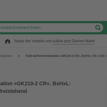
Nutze die Vorteile und
wähle jetzt Deinen Markt
inationen
Kühl-Gefrierkombination »GK210-2 CR«, BxHxL: 54 x 143 x 
nation »GK210-2 CR«, BxHxL:
 freistehend