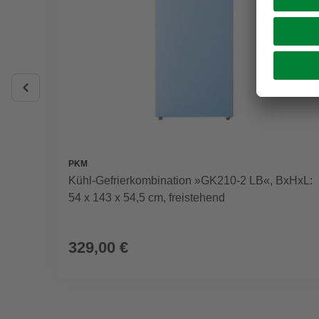
PKM
Kühl-Gefrierkombination »GK210-2 LB«, BxHxL:
54 x 143 x 54,5 cm, freistehend
329,00 €