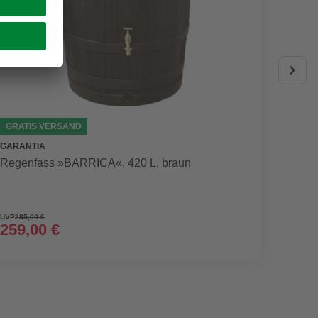
GRATIS VERSAND
GARANTIA
WEBER
Regenfass »BARRICA«, 420 L, braun
Holzko
Grillf
UVP
285,00 €
259,00 €
379,