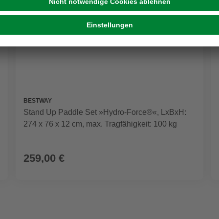
BESTWAY
Stand Up Paddle Set »Hydro-Force®«, LxBxH:
274 x 76 x 12 cm, max. Tragfähigkeit: 100 kg
259,00 €