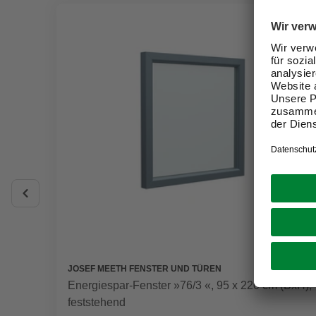
JOSEF MEETH FENSTER UND TÜREN
Energiespar-Fenster »76/3 «, 95 x 220 cm (BxH),
feststehend