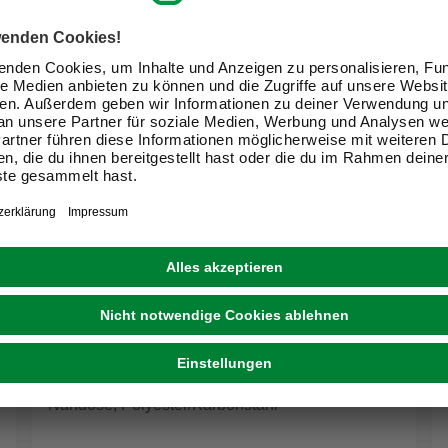
GRÜNDL
Nähdose, Polyester/Karbonstahl