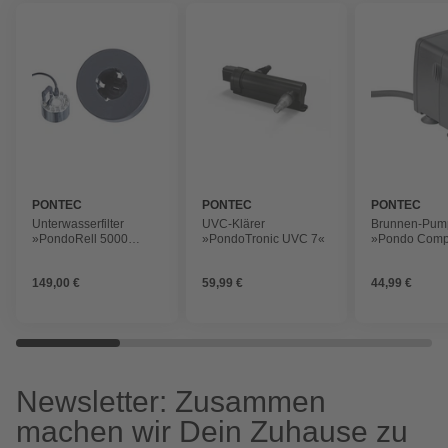
PONTEC
PONTEC
PONTEC
Unterwasserfilter
UVC-Klärer
Brunnen-Pum
»PondoRell 5000
»PondoTronic UVC 7«
»Pondo Comp
UVC«, 1100l/h
750l/h
149,00 €
59,99 €
44,99 €
Newsletter: Zusammen
machen wir Dein Zuhause zu