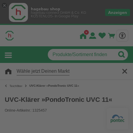
hagebau shop
Anzeigen
hagebau connect GmbH & Co. KG
KOSTENLOS- In Google Play
Wähle jetzt Deinen Markt
UVC-Klärer »PondoTronic UVC 11«
Teichfilter
UVC-Klärer »PondoTronic UVC 11«
Online-Artikelnr.: 1325457