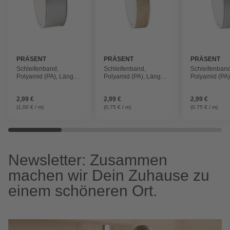
PRÄSENT
PRÄSENT
PRÄSENT
Schleifenband,
Schleifenband,
Schleifenband
Polyamid (PA), Länge:
Polyamid (PA), Länge:
Polyamid (PA)
300 cm, silberfarben
400 cm, goldfarben
400 cm, silbe
2,99 €
2,99 €
2,99 €
(1,00 € / m)
(0,75 € / m)
(0,75 € / m)
Newsletter: Zusammen
machen wir Dein Zuhause zu
einem schöneren Ort.