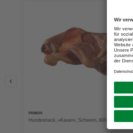
PRIMOX
Hundesnack, »Kauer«, Schwein, 800 g