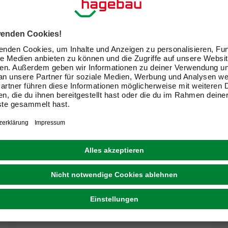
PRIMOX
Hundesnack, Kalbshufe, 10 Stück