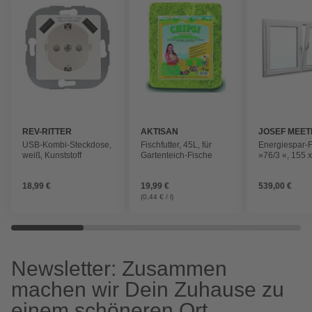
REV-RITTER
AKTISAN
JOSEF MEET
FENSTER U
USB-Kombi-Steckdose,
Fischfutter, 45L, für
Energiespar-F
TÜREN
weiß, Kunststoff
Gartenteich-Fische
»76/3 «, 155 
(BxH), Dreh-K
Kipp
18,99 €
19,99 €
539,00 €
(0,44 € / l)
Newsletter: Zusammen
machen wir Dein Zuhause zu
einem schöneren Ort.