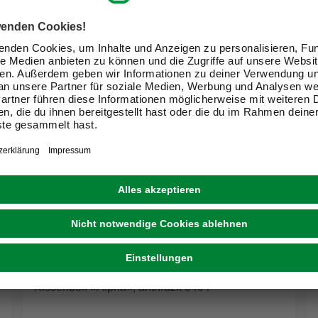
PROGARDEN
Kissenbox »Alpha«, anthrazit 340 l