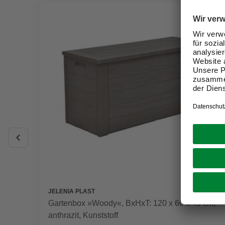
JELENIA PLAST
Gartenbox »Woody«, BxHxT: 120 x 60 x 45 cm,
anthrazit, Kunststoff