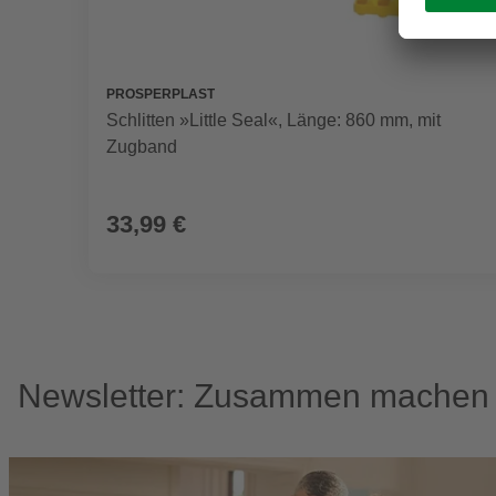
PROSPERPLAST
Schlitten »Little Seal«, Länge: 860 mm, mit
Zugband
33,99 €
Newsletter: Zusammen machen w