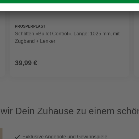
PROSPERPLAST
Schlitten »Bullet Control«, Länge: 1025 mm, mit
Zugband + Lenker
39,99 €
ir Dein Zuhause zu einem schön
Exklusive Angebote und Gewinnspiele