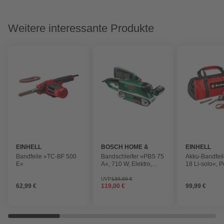
Weitere interessante Produkte
EINHELL
BOSCH HOME &
EINHELL
GARDEN
Bandfeile »TC-BF 500
Bandschleifer »PBS 75
Akku-Bandfei
E«
A«, 710 W, Elektro,
18 Li-solo«, 
Bandgeschwindigkeit:
Change
350 m/min
UVP
139,00 €
62,99 €
119,00 €
99,99 €