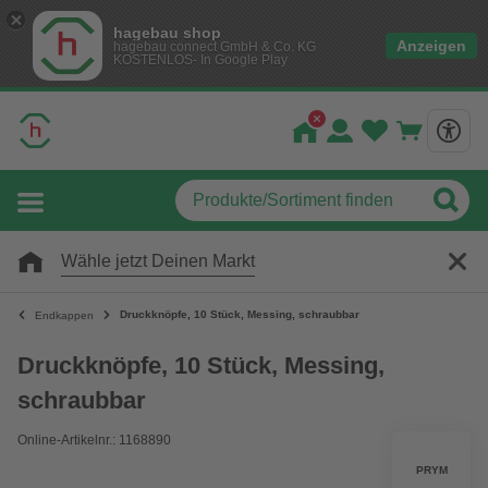
hagebau shop
Anzeigen
hagebau connect GmbH & Co. KG
KOSTENLOS- In Google Play
Wähle jetzt Deinen Markt
Druckknöpfe, 10 Stück, Messing, schraubbar
Endkappen
Druckknöpfe, 10 Stück, Messing,
schraubbar
Online-Artikelnr.: 1168890
PRYM