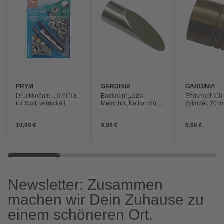
PRYM
GARDINIA
GARDINIA
Druckknöpfe, 10 Stück,
Endknopf Lazio,
Endknopf, Ch
für Stoff, vernickelt
Memphis, Keilförmig,
Zylinder, 20 
16 mm, 2 Stück, Silber
Stück, Bronze
10,99 €
9,99 €
8,99 €
Newsletter: Zusammen
machen wir Dein Zuhause zu
einem schöneren Ort.