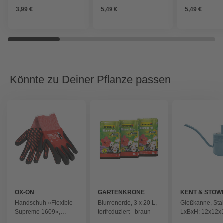
3,99 €
5,49 €
5,49 €
Könnte zu Deiner Pflanze passen
OX-ON
GARTENKRONE
KENT & STOW
Handschuh »Flexible
Blumenerde, 3 x 20 L,
Gießkanne, Stah
Supreme 1609«,
torfreduziert - braun
LxBxH: 12x12x
rot/schwarz
himmelblau