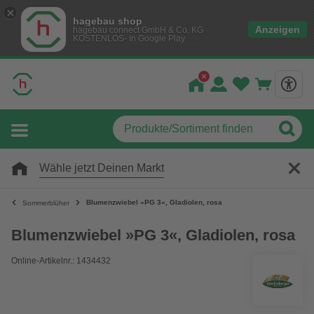
hagebau shop
Anzeigen
hagebau connect GmbH & Co. KG
KOSTENLOS- In Google Play
Wähle jetzt Deinen Markt
Blumenzwiebel »PG 3«, Gladiolen, rosa
Sommerblüher
Blumenzwiebel »PG 3«, Gladiolen, rosa
Online-Artikelnr.: 1434432