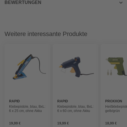
BEWERTUNGEN
Weitere interessante Produkte
RAPID
RAPID
PROXXON
Klebepistole, blau, BxL:
Klebepistole, blau, BxL:
Heißklebepist
6 x 25 cm, ohne Akku
6 x 60 cm, ohne Akku
gelb/grün
19,99 €
19,99 €
18,99 €