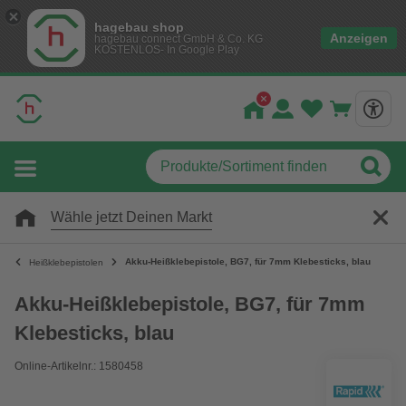
hagebau shop
Anzeigen
hagebau connect GmbH & Co. KG
KOSTENLOS- In Google Play
Wähle jetzt Deinen Markt
Akku-Heißklebepistole, BG7, für 7mm Klebesticks, blau
Heißklebepistolen
Akku-Heißklebepistole, BG7, für 7mm
Klebesticks, blau
Online-Artikelnr.: 1580458