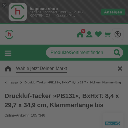
hagebau shop
Anzeigen
hagebau connect GmbH & Co. KG
KOSTENLOS- In Google Play
Wähle jetzt Deinen Markt
Druckluf-Tacker »PB131«, BxHxT: 8,4 x 29,7 x 34,9 cm, Klammerlänge bis
Tacker
Druckluf-Tacker »PB131«, BxHxT: 8,4 x
29,7 x 34,9 cm, Klammerlänge bis
Online-Artikelnr.: 1057346