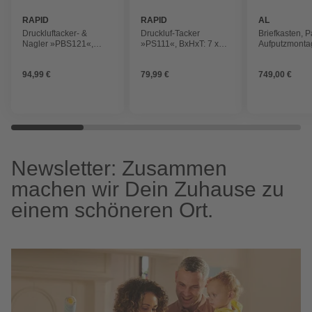
RAPID
RAPID
AL
BRIEFKAST
Druckluftacker- &
Druckluf-Tacker
Briefkasten, P
Nagler »PBS121«,
»PS111«, BxHxT: 7 x
Aufputzmonta
BxHxT: 8,4 x 29,7 x
21,1 x 29,9 cm,
BxHxT: 129,7 
34,9 cm, Klammerlänge
Klammerlänge bis 16
11,6 cm
94,99 €
79,99 €
749,00 €
bis 30 mm
mm
Newsletter: Zusammen
machen wir Dein Zuhause zu
einem schöneren Ort.