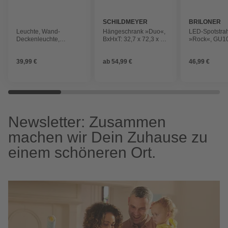
SCHILDMEYER
BRILONER
Leuchte, Wand-
Hängeschrank »Duo«,
LED-Spotstrah
Deckenleuchte,
BxHxT: 32,7 x 72,3 x 16
»Rock«, GU10,
schwarz
cm
Leuchtmittel i
warmweiß/neu
39,99 €
ab
54,99 €
46,99 €
Newsletter: Zusammen
machen wir Dein Zuhause zu
einem schöneren Ort.