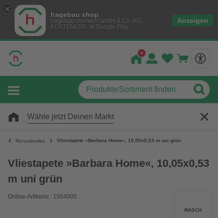
hagebau shop
Anzeigen
hagebau connect GmbH & Co. KG
KOSTENLOS- In Google Play
Wähle jetzt Deinen Markt
Vliestapete »Barbara Home«, 10,05x0,53 m uni grün
Renoviervlies
Vliestapete »Barbara Home«, 10,05x0,53
m uni grün
Online-Artikelnr.: 1504005
RASCH