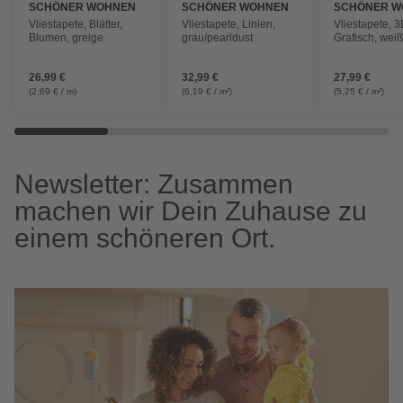
SCHÖNER WOHNEN
SCHÖNER WOHNEN
SCHÖNER W
KOLLEKTION
KOLLEKTION
KOLLEKTIO
Vliestapete, Blätter,
Vliestapete, Linien,
Vliestapete, 3
Blumen, greige
grau/pearldust
Grafisch, wei
26,99 €
32,99 €
27,99 €
(2,69 € / m)
(6,19 € / m²)
(5,25 € / m²)
Newsletter: Zusammen
machen wir Dein Zuhause zu
einem schöneren Ort.