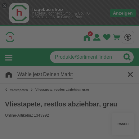
hagebau shop
Anzeigen
hagebau connect GmbH & Co. KG
KOSTENLOS- In Google Play
Wähle jetzt Deinen Markt
Vliestapete, restlos abziehbar, grau
Vliestapeten
Vliestapete, restlos abziehbar, grau
Online-Artikelnr.: 1343992
RASCH