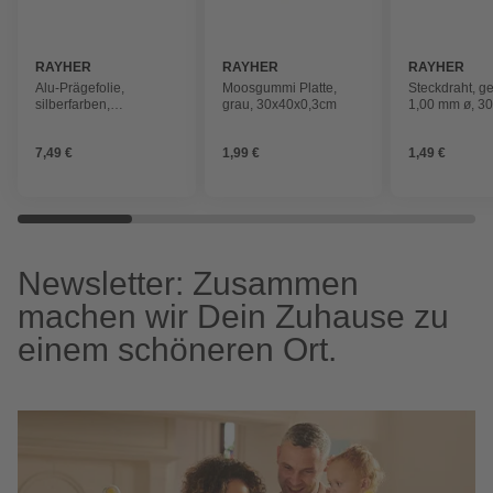
RAYHER
RAYHER
RAYHER
Alu-Prägefolie,
Moosgummi Platte,
Steckdraht, ge
silberfarben,
grau, 30x40x0,3cm
1,00 mm ø, 30
20x30x0,015cm, 3
Stück
Stück
7,49 €
1,99 €
1,49 €
Newsletter: Zusammen
machen wir Dein Zuhause zu
einem schöneren Ort.