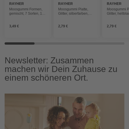
RAYHER
RAYHER
RAYHER
Moosgummi Formen,
Moosgummi Platte,
Moosgummi Pl
gemischt, 7 Sorten, 1-
Glitter, silberfarben,
Glitter, hellbla
5cm, 120 Stück
30x45x0,2cm
30x45x0,2cm
3,49 €
2,79 €
2,79 €
Newsletter: Zusammen
machen wir Dein Zuhause zu
einem schöneren Ort.