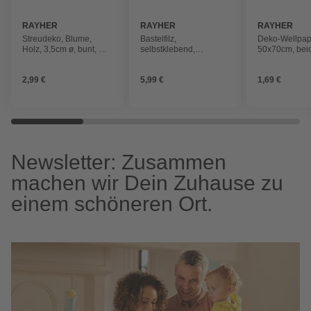
RAYHER
RAYHER
RAYHER
Streudeko, Blume,
Bastelfilz,
Deko-Wellpap
Holz, 3,5cm ø, bunt, mit
selbstklebend,
50x70cm, beid
Klebepunkt, 10 Stück
20x30x0,1cm, farbl.
gefärbt, Boge
sort., 5 Stück
2,99 €
5,99 €
1,69 €
Newsletter: Zusammen
machen wir Dein Zuhause zu
einem schöneren Ort.