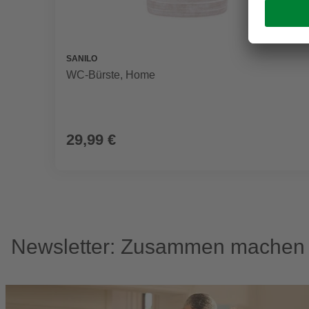
SANILO
WC-Bürste, Home
29,99 €
Newsletter: Zusammen machen w