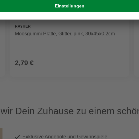
RAYHER
Moosgummi Platte, Glitter, pink, 30x45x0,2cm
2,79 €
ir Dein Zuhause zu einem schön
Exklusive Angebote und Gewinnspiele