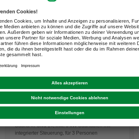
KARIBU
Sauna »Pölva 1«, inkl. 9 kW Saunaofen mit
integrierter Steuerung, für 3 Personen