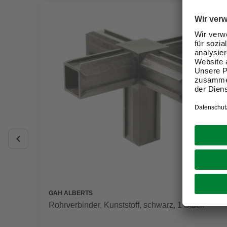
GAH ALBERTS
Rohrverbinder, Kunststoff, schwarz, 1 Stück