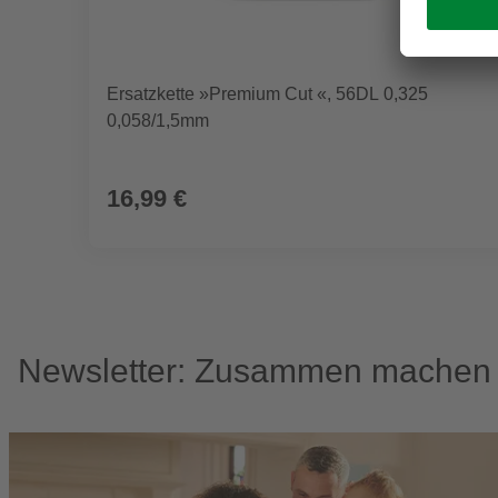
Ersatzkette »Premium Cut «, 56DL 0,325
0,058/1,5mm
16,99 €
Newsletter: Zusammen machen w