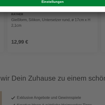
RAYHER
Gießform, Silikon, Untersetzer rund, ø 17cm x H
2,1cm
12,99 €
ir Dein Zuhause zu einem schön
Exklusive Angebote und Gewinnspiele