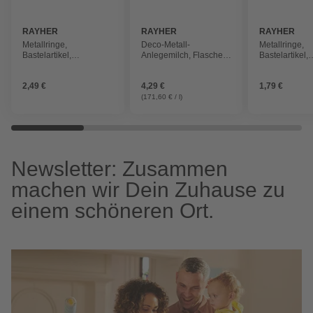
RAYHER
RAYHER
RAYHER
Metallringe,
Deco-Metall-
Metallringe,
Bastelartikel,
Anlegemilch, Flasche,
Bastelartikel,
beschichtet, 30cm ø,
25ml
beschichtet, 
silberfarben
silberfarben
2,49 €
4,29 €
1,79 €
(171,60 € / l)
Newsletter: Zusammen
machen wir Dein Zuhause zu
einem schöneren Ort.