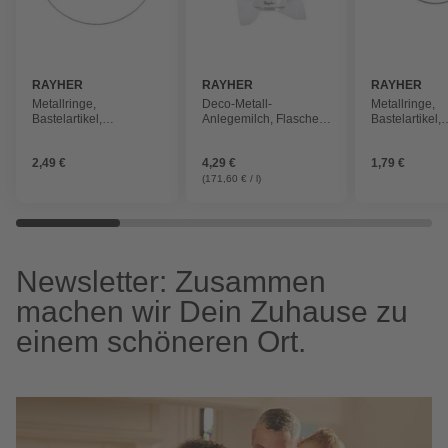
RAYHER
RAYHER
RAYHER
Metallringe,
Deco-Metall-
Metallringe,
Bastelartikel,
Anlegemilch, Flasche,
Bastelartikel,
beschichtet, 30cm ø,
25ml
beschichtet, 
silberfarben
silberfarben
2,49 €
4,29 €
1,79 €
(171,60 € / l)
Newsletter: Zusammen
machen wir Dein Zuhause zu
einem schöneren Ort.