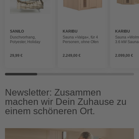
SANILO
KARIBU
KARIBU
Duschvorhang,
Sauna »Valga«, für 4
Sauna »Wolmar
Polyester, Holiday
Personen, ohne Ofen
3.6 kW Sauna
integrierter S
für 3 Persone
29,99 €
2.249,00 €
2.099,00 €
Newsletter: Zusammen
machen wir Dein Zuhause zu
einem schöneren Ort.