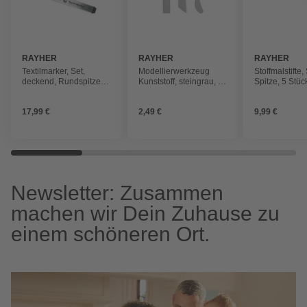
RAYHER
RAYHER
RAYHER
Textilmarker, Set,
Modellierwerkzeug
Stoffmalstifte,
deckend, Rundspitze 2-
Kunststoff, steingrau, 6
Spitze, 5 Stüc
4mm, mit Ventil, 5 Stück
versch. Spitzen, 3 Stück
17,99 €
2,49 €
9,99 €
Newsletter: Zusammen
machen wir Dein Zuhause zu
einem schöneren Ort.